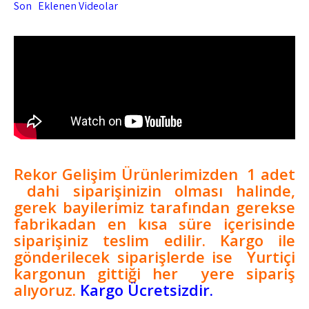
Son Eklenen Videolar
Rekor Gelişim Ürünlerimizden
1 adet
dahi siparişinizin olması halinde,
gerek bayilerimiz tarafından gerekse
fabrikadan en kısa süre içerisinde
siparişiniz teslim edilir. Kargo ile
gönderilecek siparişlerde
ise Yurtiçi
kargonun gittiği her yere sipariş
alıyoruz.
Kargo Ücretsizdir.