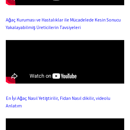
Ağaç Kuruması ve Hastalıklar ile Mücadelede Kesin Sonucu
Yakalayabilmiş Üreticilerin Tavsiyeleri
En İyi Ağaç Nasıl Yetiştirilir, Fidan Nasıl dikilir, videolu
Anlatım