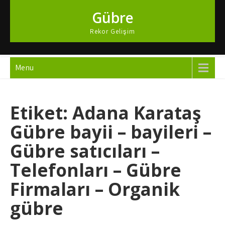
Skip
Gübre
to
content
Rekor Gelişim
Menu
Etiket:
Adana Karataş
Gübre bayii – bayileri –
Gübre satıcıları –
Telefonları – Gübre
Firmaları – Organik
gübre