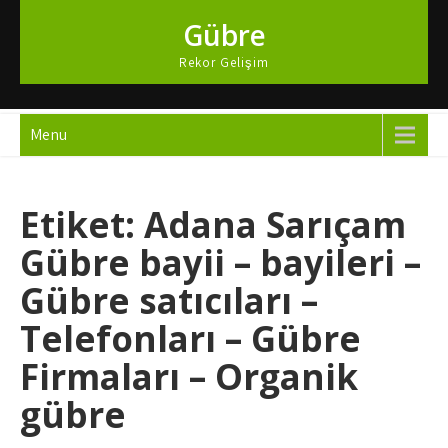
Skip
Gübre
to
content
Rekor Gelişim
Menu
Etiket:
Adana Sarıçam
Gübre bayii – bayileri –
Gübre satıcıları –
Telefonları – Gübre
Firmaları – Organik
gübre