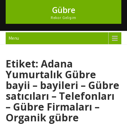
Skip
Gübre
to
content
Rekor Gelişim
Menu
Etiket:
Adana
Yumurtalık Gübre
bayii – bayileri – Gübre
satıcıları – Telefonları
– Gübre Firmaları –
Organik gübre