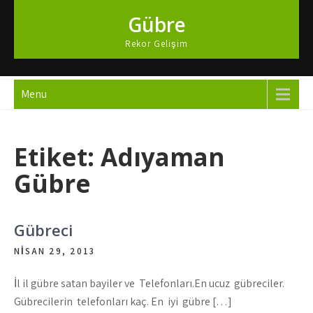
Skip
Gübre
to
content
Rekor Gelişim
Menu
Etiket:
Adıyaman
Gübre
Gübreci
NISAN 29, 2013
İl il gübre satan bayiler ve Telefonları.En ucuz gübreciler.
Gübrecilerin telefonları kaç. En iyi gübre […]