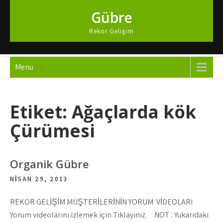
Skip
Gübre
to
content
Rekor Gelişim
Menu
Etiket:
Ağaçlarda kök
Çürümesi
Organik Gübre
NISAN 29, 2013
REKOR GELİŞİM MÜŞTERİLERİNİN YORUM VİDEOLARI
Yorum videolarını izlemek için Tıklayınız NOT : Yukarıdaki