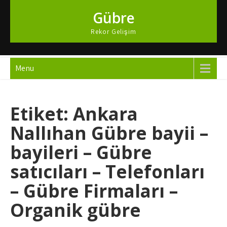
Skip
Gübre
to
content
Rekor Gelişim
Menu
Etiket:
Ankara
Nallıhan Gübre bayii –
bayileri – Gübre
satıcıları – Telefonları
– Gübre Firmaları –
Organik gübre