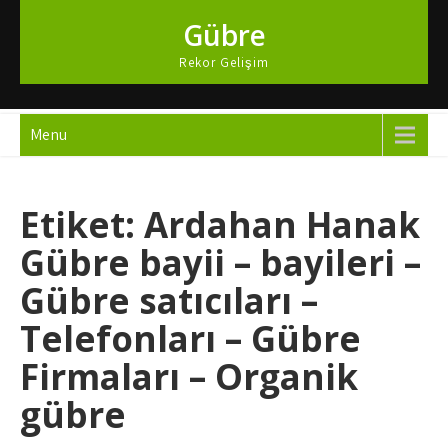
Skip
Gübre
to
content
Rekor Gelişim
Menu
Etiket:
Ardahan Hanak
Gübre bayii – bayileri –
Gübre satıcıları –
Telefonları – Gübre
Firmaları – Organik
gübre