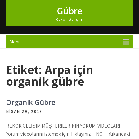
Skip
Gübre
to
content
Rekor Gelişim
Menu
Etiket:
Arpa için
organik gübre
Organik Gübre
NISAN 29, 2013
REKOR GELİŞİM MÜŞTERİLERİNİN YORUM VİDEOLARI
Yorum videolarını izlemek için Tıklayınız NOT : Yukarıdaki