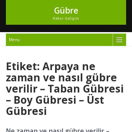
Skip
Gübre
to
content
Rekor Gelişim
Menu
Etiket:
Arpaya ne
zaman ve nasıl gübre
verilir – Taban Gübresi
– Boy Gübresi – Üst
Gübresi
Ne zaman ve nasıl gübre verilir –