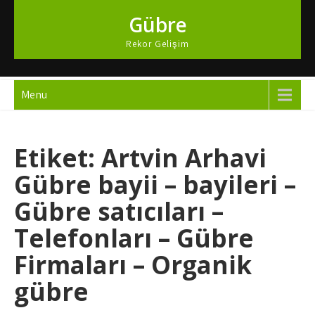
Skip
Gübre
to
content
Rekor Gelişim
Menu
Etiket:
Artvin Arhavi
Gübre bayii – bayileri –
Gübre satıcıları –
Telefonları – Gübre
Firmaları – Organik
gübre