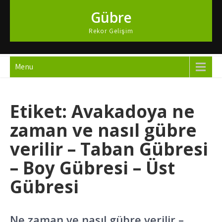
Skip
Gübre
to
content
Rekor Gelişim
Menu
Etiket:
Avakadoya ne
zaman ve nasıl gübre
verilir – Taban Gübresi
– Boy Gübresi – Üst
Gübresi
Ne zaman ve nasıl gübre verilir –