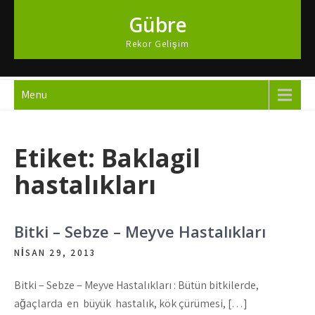
Skip
Gübre
to
content
Rekor Gelişim
Menu
Etiket:
Baklagil
hastalıkları
Bitki – Sebze – Meyve Hastalıkları
NISAN 29, 2013
Bitki – Sebze – Meyve Hastalıkları : Bütün bitkilerde,
ağaçlarda en büyük hastalık, kök çürümesi, […]