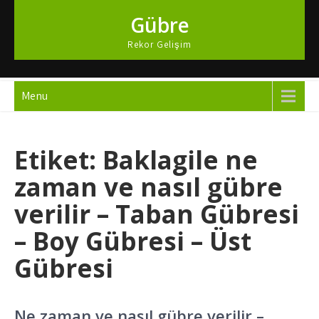
Skip
Gübre
to
content
Rekor Gelişim
Menu
Etiket:
Baklagile ne
zaman ve nasıl gübre
verilir – Taban Gübresi
– Boy Gübresi – Üst
Gübresi
Ne zaman ve nasıl gübre verilir –