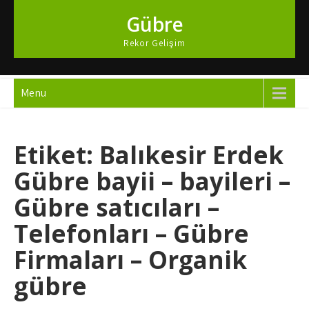
Skip
Gübre
to
content
Rekor Gelişim
Menu
Etiket:
Balıkesir Erdek
Gübre bayii – bayileri –
Gübre satıcıları –
Telefonları – Gübre
Firmaları – Organik
gübre