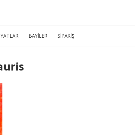
İYATLAR
BAYİLER
SİPARİŞ
uris