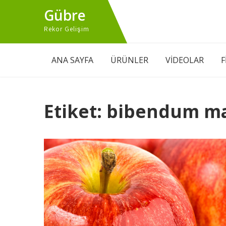
Skip
Gübre
to
Rekor Gelişim
content
ANA SAYFA
ÜRÜNLER
VİDEOLAR
F
Etiket:
bibendum ma