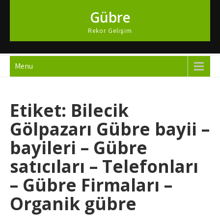
Skip
Gübre
to
content
Rekor Gelişim
Menu
Etiket:
Bilecik
Gölpazarı Gübre bayii –
bayileri – Gübre
satıcıları – Telefonları
– Gübre Firmaları –
Organik gübre