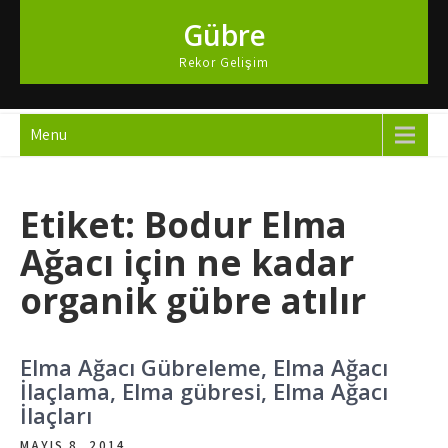
Skip
Gübre
to
content
Rekor Gelişim
Menu
Etiket:
Bodur Elma
Ağacı için ne kadar
organik gübre atılır
Elma Ağacı Gübreleme, Elma Ağacı
İlaçlama, Elma gübresi, Elma Ağacı
İlaçları
MAYIS 8, 2014