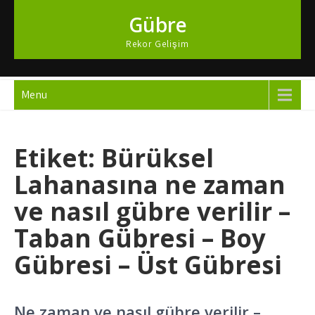
Skip
Gübre
to
content
Rekor Gelişim
Menu
Etiket:
Bürüksel
Lahanasına ne zaman
ve nasıl gübre verilir –
Taban Gübresi – Boy
Gübresi – Üst Gübresi
Ne zaman ve nasıl gübre verilir –