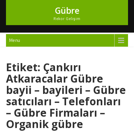
Skip
Gübre
to
content
Rekor Gelişim
Menu
Etiket:
Çankırı
Atkaracalar Gübre
bayii – bayileri – Gübre
satıcıları – Telefonları
– Gübre Firmaları –
Organik gübre