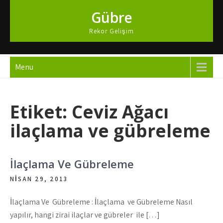
Skip
Gübre
to
content
Rekor Gelişim
Menu
Etiket:
Ceviz Ağacı
ilaçlama ve gübreleme
İlaçlama Ve Gübreleme
NISAN 29, 2013
İlaçlama Ve Gübreleme : İlaçlama ve Gübreleme Nasıl
yapılır, hangi zirai ilaçlar ve gübreler ile […]