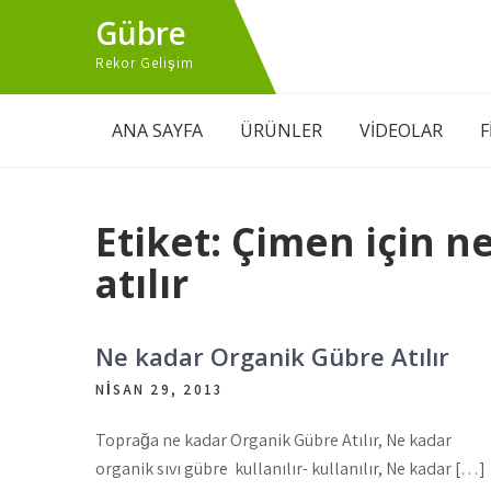
Skip
Gübre
to
Rekor Gelişim
content
ANA SAYFA
ÜRÜNLER
VİDEOLAR
F
Etiket:
Çimen için n
atılır
Ne kadar Organik Gübre Atılır
NISAN 29, 2013
Toprağa ne kadar Organik Gübre Atılır, Ne kadar
organik sıvı gübre kullanılır- kullanılır, Ne kadar […]