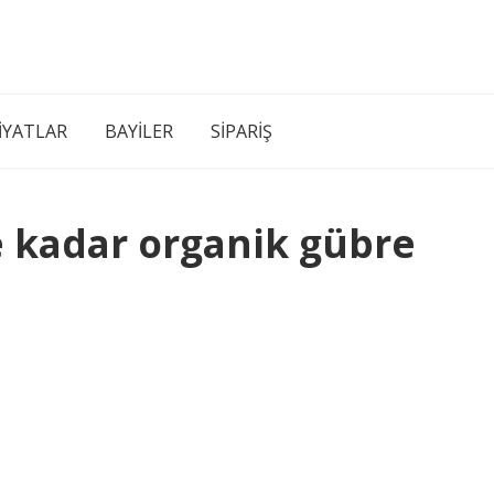
İYATLAR
BAYİLER
SİPARİŞ
e kadar organik gübre